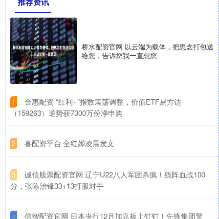
推荐资讯
桥水配资官网 以云端为载体，把思念打包送
给您，告诉您我一直想您
​金惠配资 “红利+”指数震荡调整，价值ETF易方达
1
（159263）逆势获7300万份净申购
​喜配资平台 全红婵凌晨发文
2
​诚信股票配资官网 辽宁U22八人军团杀疯！残阵血战100
3
分，张陈治锋33+13打服对手
​信智配资官网 日本央行12月加息板上钉钉！先锋集团警
4