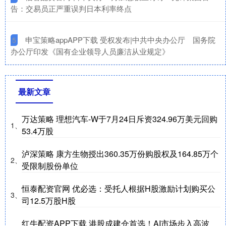
告：交易员正严重误判日本利率终点
​申宝策略appAPP下载 受权发布|中共中央办公厅 国务院
5
办公厅印发《国有企业领导人员廉洁从业规定》
最新文章
万达策略 理想汽车-W于7月24日斥资324.96万美元回购
1、
53.4万股
泸深策略 康方生物授出360.35万份购股权及164.85万个
2、
受限制股份单位
恒泰配资官网 优必选：受托人根据H股激励计划购买公
3、
司12.5万股H股
红牛配资APP下载 港股成建仓首选！AI市场步入高波