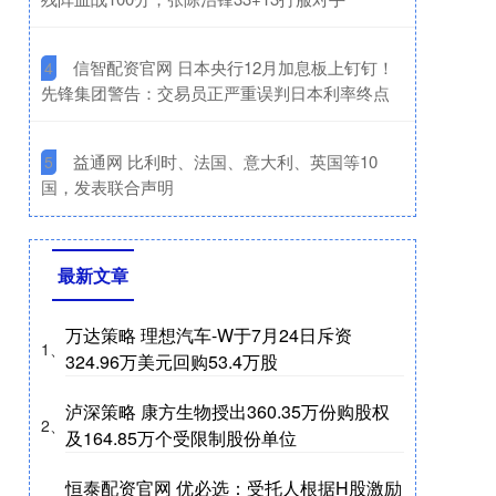
​信智配资官网 日本央行12月加息板上钉钉！
4
先锋集团警告：交易员正严重误判日本利率终点
​益通网 比利时、法国、意大利、英国等10
5
国，发表联合声明
最新文章
万达策略 理想汽车-W于7月24日斥资
1、
324.96万美元回购53.4万股
泸深策略 康方生物授出360.35万份购股权
2、
及164.85万个受限制股份单位
恒泰配资官网 优必选：受托人根据H股激励