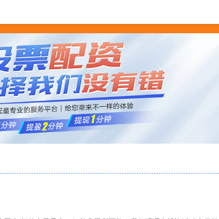
正规实盘配资平台
配资平台查询网