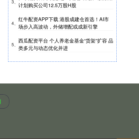
3、
计划购买公司12.5万股H股
红牛配资APP下载 港股成建仓首选！AI市
4、
场步入高波动，外储增配或成新引擎
西瓜配资平台 个人养老金基金“货架”扩容 品
5、
类多元与动态优化并进
网