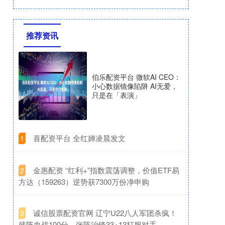
推荐资讯
伯乐配资平台 微软AI CEO：
小心数据镜像陷阱 AI无爱，
只是在「表演」
​喜配资平台 全红婵凌晨发文
1
​金惠配资 “红利+”指数震荡调整，价值ETF易
2
方达（159263）逆势获7300万份净申购
​诚信股票配资官网 辽宁U22八人军团杀疯！
3
残阵血战100分，张陈治锋33+13打服对手