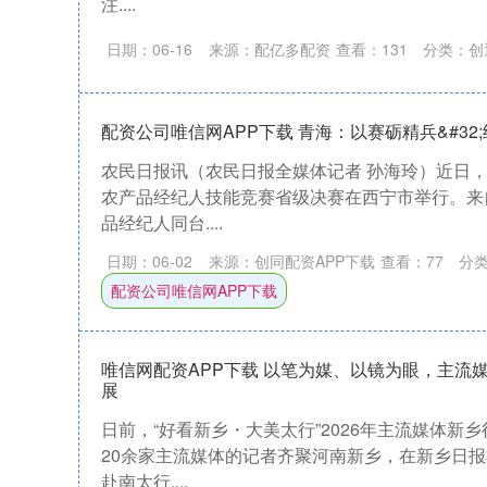
注....
日期：06-16
来源：配亿多配资
查看：
131
分类：
创
配资公司唯信网APP下载 青海：以赛砺精兵&#32
农民日报讯（农民日报全媒体记者 孙海玲）近日
农产品经纪人技能竞赛省级决赛在西宁市举行。来自
品经纪人同台....
日期：06-02
来源：创同配资APP下载
查看：
77
分
配资公司唯信网APP下载
唯信网配资APP下载 以笔为媒、以镜为眼，主流
展
日前，“好看新乡・大美太行”2026年主流媒体新
20余家主流媒体的记者齐聚河南新乡，在新乡日
赴南太行....