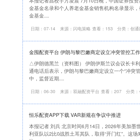
本报记者昌校宇方凌晨 7月10日晚，中国证券投
金基金名录和个人养老金基金销售机构名录显示，截至
金基金....
日期：07-14
来源：闪电策略
查看：
153
分类：
创通
金囤配资平台 伊朗与黎巴嫩商定设立冲突管控工
△伊朗德黑兰（资料图） 伊朗伊斯兰议会议长卡利
通电话后表示，伊朗与黎巴嫩商定设立一个“冲突管
中，监督近期....
日期：06-30
来源：双融配资平台
查看：
207
分类：
恒乐配资APP下载 VAR新规在争议中推进
本报记者 刘兵 北京时间6月14日，2026年美加
利亚队以2比0战胜土耳其队，取得“开门红”。这