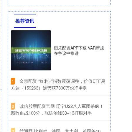
推荐资讯
恒乐配资APP下载 VAR新规
在争议中推进
​金惠配资 “红利+”指数震荡调整，价值ETF易
1
方达（159263）逆势获7300万份净申购
​诚信股票配资官网 辽宁U22八人军团杀疯！
2
残阵血战100分，张陈治锋33+13打服对手
​益通网 比利时、法国、意大利、英国等10
3