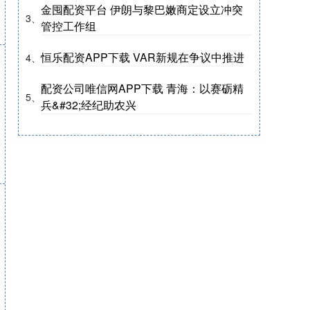
金囤配资平台 伊朗与黎巴嫩商定设立冲突
3、
管控工作组
恒乐配资APP下载 VAR新规在争议中推进
4、
配资公司唯信网APP下载 青海：以赛砺精
5、
兵&#32;经纪助农兴