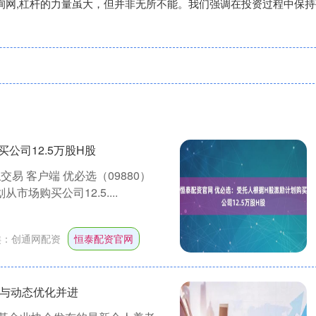
查询网,杠杆的力量虽大，但并非无所不能。我们强调在投资过程中保
公司12.5万股H股
交易 客户端 优必选（09880）
市场购买公司12.5....
类：
创通网配资
恒泰配资官网
元与动态优化并进