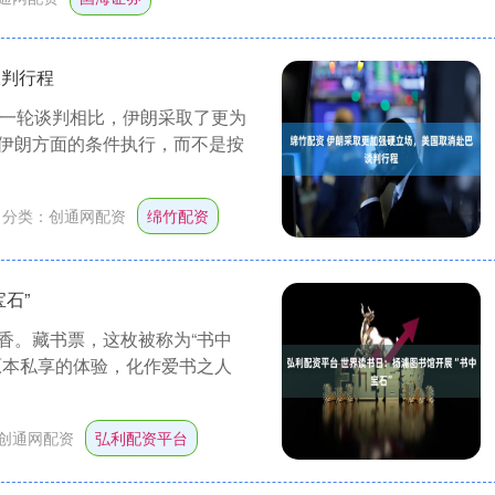
谈判行程
第一轮谈判相比，伊朗采取了更为
伊朗方面的条件执行，而不是按
分类：
创通网配资
绵竹配资
石”
香。藏书票，这枚被称为“书中
原本私享的体验，化作爱书之人
创通网配资
弘利配资平台