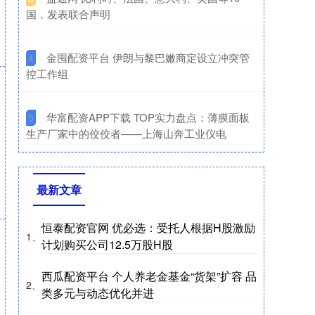
国，发表联合声明
​金囤配资平台 伊朗与黎巴嫩商定设立冲突管
4
控工作组
​华富配资APP下载 TOP实力盘点：薄膜面板
5
生产厂家中的佼佼者——上海山奔工业仪电
最新文章
恒泰配资官网 优必选：受托人根据H股激励
1、
计划购买公司12.5万股H股
西瓜配资平台 个人养老金基金“货架”扩容 品
2、
类多元与动态优化并进