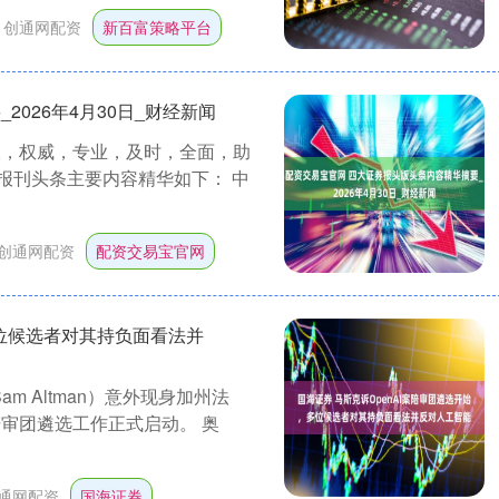
：
创通网配资
新百富策略平台
026年4月30日_财经新闻
报，权威，专业，及时，全面，助
日报刊头条主要内容精华如下： 中
创通网配资
配资交易宝官网
多位候选者对其持负面看法并
m Altman）意外现身加州法
审团遴选工作正式启动。 奥
通网配资
国海证券