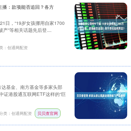
赏主播：款项能否追回？各方
1日，“19岁女孩挪用自家1700
产”等相关话题先后登....
类：
创通网配资
方达基金、南方基金等多家头部
证港股通互联网ETF这样的“巨
分类：
创通网配资
贝贝查官网