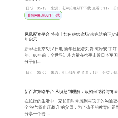
日期：05-19
来源：宏琳策略APP下载
查看：
117
分
唯信网配资APP下载
凤凰配资平台 特稿丨如何继续这场“未完结的正义审
年启示
新华社北京5月3日电 新华社记者刘赞 陈泽安 丁汀
年。80年前，全世界进步力量在携手击败日本军
分子们....
日期：05-05
来源：汇巨福配资
查看：
184
分类：
创
新百富策略平台 从愤怒到理解：该如何逆转与青
在忙碌的生活中，家长们时常感到与孩子的沟通变
个“被气得血压飙升”的父母，为了孩子的教育问题
分享一个粉....