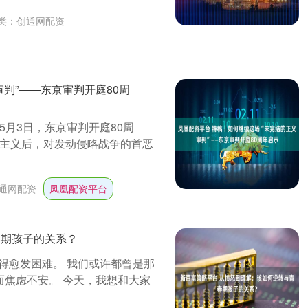
类：
创通网配资
判”——东京审判开庭80周
 5月3日，东京审判开庭80周
国主义后，对发动侵略战争的首恶
通网配资
凤凰配资平台
春期孩子的关系？
得愈发困难。 我们或许都曾是那
而焦虑不安。 今天，我想和大家