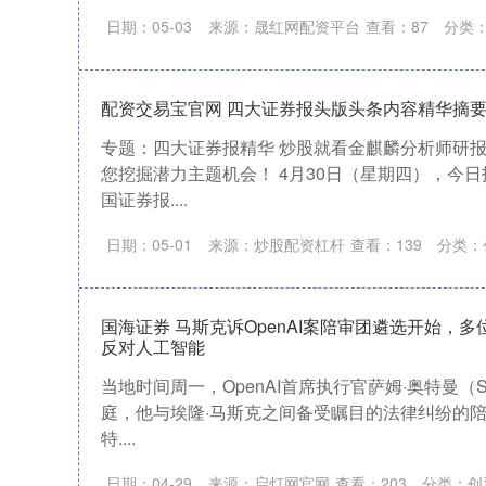
日期：05-03
来源：晟红网配资平台
查看：
87
分类
配资交易宝官网 四大证券报头版头条内容精华摘要_2
专题：四大证券报精华 炒股就看金麒麟分析师研
您挖掘潜力主题机会！ 4月30日（星期四），今
国证券报....
日期：05-01
来源：炒股配资杠杆
查看：
139
分类：
国海证券 马斯克诉OpenAI案陪审团遴选开始，
反对人工智能
当地时间周一，OpenAI首席执行官萨姆·奥特曼（Sa
庭，他与埃隆·马斯克之间备受瞩目的法律纠纷的陪
特....
日期：04-29
来源：启灯网官网
查看：
203
分类：
创