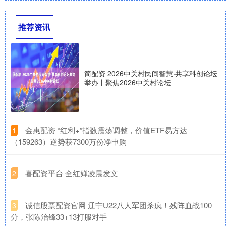
推荐资讯
简配资 2026中关村民间智慧·共享科创论坛
举办丨聚焦2026中关村论坛
​金惠配资 “红利+”指数震荡调整，价值ETF易方达
1
（159263）逆势获7300万份净申购
​喜配资平台 全红婵凌晨发文
2
​诚信股票配资官网 辽宁U22八人军团杀疯！残阵血战100
3
分，张陈治锋33+13打服对手