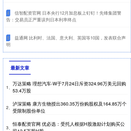
​信智配资官网 日本央行12月加息板上钉钉！先锋集团警
4
告：交易员正严重误判日本利率终点
​益通网 比利时、法国、意大利、英国等10国，发表联合声
5
明
最新文章
万达策略 理想汽车-W于7月24日斥资324.96万美元回购
1、
53.4万股
泸深策略 康方生物授出360.35万份购股权及164.85万个
2、
受限制股份单位
恒泰配资官网 优必选：受托人根据H股激励计划购买公
3、
司12.5万股H股