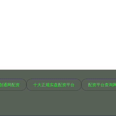
创通网配资
十大正规实盘配资平台
配资平台查询