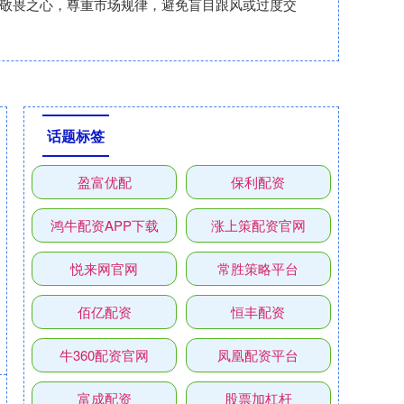
持敬畏之心，尊重市场规律，避免盲目跟风或过度交
话题标签
盈富优配
保利配资
鸿牛配资APP下载
涨上策配资官网
悦来网官网
常胜策略平台
佰亿配资
恒丰配资
牛360配资官网
凤凰配资平台
富成配资
股票加杠杆