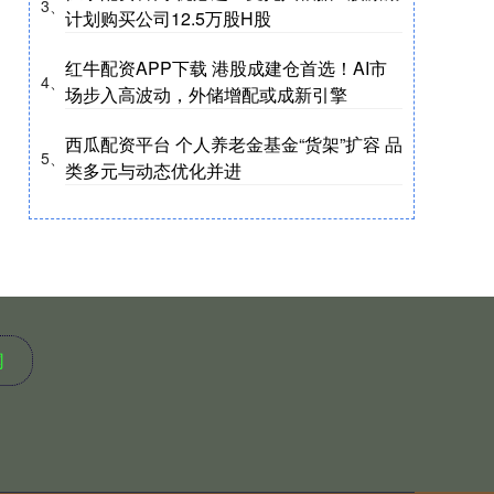
3、
计划购买公司12.5万股H股
红牛配资APP下载 港股成建仓首选！AI市
4、
场步入高波动，外储增配或成新引擎
西瓜配资平台 个人养老金基金“货架”扩容 品
5、
类多元与动态优化并进
网