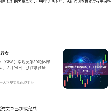
查询网,杠杆的力量虽大，但并非无所不能。我们强调在投资过程中保
先行者
联赛（CBA）常规赛第30轮比赛
 3月24日，浙江浙商证....
十大正规实盘配资平台
配资文章已加载完成