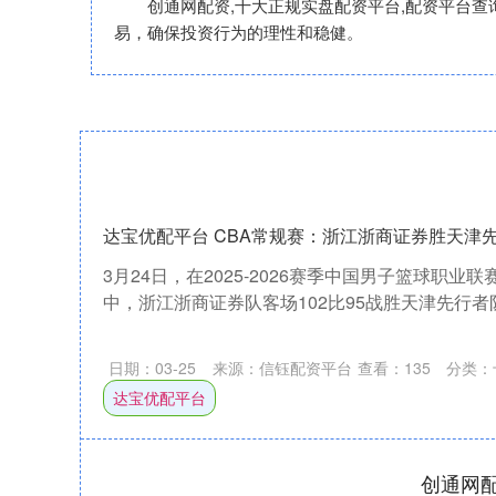
创通网配资,十大正规实盘配资平台,配资平台
易，确保投资行为的理性和稳健。
达宝优配平台 CBA常规赛：浙江浙商证券胜天津
3月24日，在2025-2026赛季中国男子篮球职业
中，浙江浙商证券队客场102比95战胜天津先行者队。
日期：03-25
来源：信钰配资平台
查看：
135
分类：
达宝优配平台
创通网