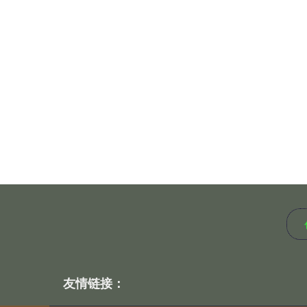
友情链接：