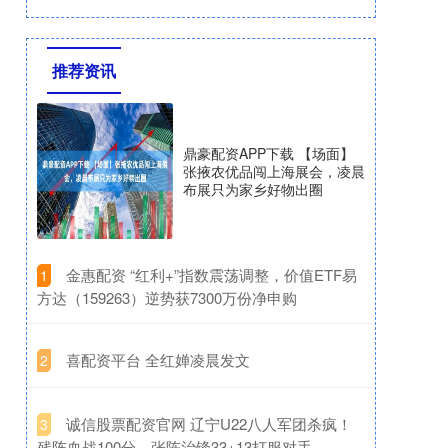
推荐资讯
鼎豪配资APP下载 【场面】
张掖农优品闯上海展会，凌晨
布展只为家乡好物出圈
​金惠配资 “红利+”指数震荡调整，价值ETF易
1
方达（159263）逆势获7300万份净申购
​喜配资平台 全红婵凌晨发文
2
​诚信股票配资官网 辽宁U22八人军团杀疯！
3
残阵血战100分，张陈治锋33+13打服对手