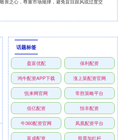
持敬畏之心，尊重市场规律，避免盲目跟风或过度交
话题标签
盈富优配
保利配资
鸿牛配资APP下载
涨上策配资官网
悦来网官网
常胜策略平台
佰亿配资
恒丰配资
牛360配资官网
凤凰配资平台
富成配资
股票加杠杆