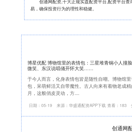
创通网配资,十大正规实盘配资平台,配资平台
易，确保投资行为的理性和稳健。
博星优配 博物馆里的表情包：三星堆青铜小人撞脸
微笑、东汉说唱俑开怀大笑……
于今人而言，化身表情包皆是随性自嘲。博物馆里
包，呆萌鲜活又自带魔性。古人向来有着物老成精
月，这般俏皮灵动，方....
日期：05-19
来源：华盛通配资APP下载
查看：
183
创通网