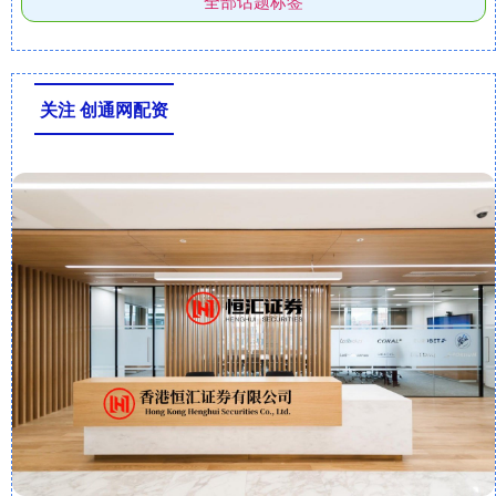
全部话题标签
关注 创通网配资