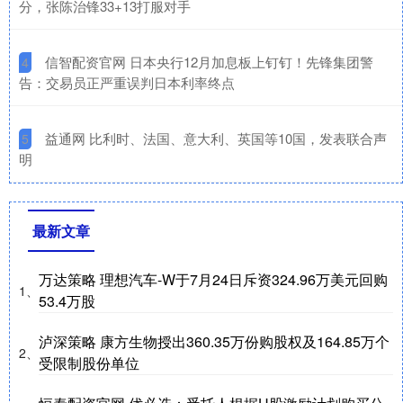
分，张陈治锋33+13打服对手
​信智配资官网 日本央行12月加息板上钉钉！先锋集团警
4
告：交易员正严重误判日本利率终点
​益通网 比利时、法国、意大利、英国等10国，发表联合声
5
明
最新文章
万达策略 理想汽车-W于7月24日斥资324.96万美元回购
1、
53.4万股
泸深策略 康方生物授出360.35万份购股权及164.85万个
2、
受限制股份单位