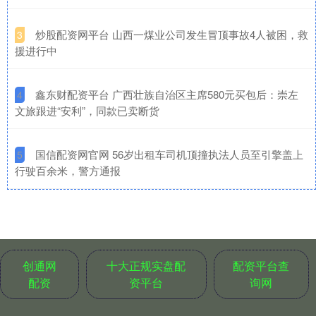
​炒股配资网平台 山西一煤业公司发生冒顶事故4人被困，救
3
援进行中
​鑫东财配资平台 广西壮族自治区主席580元买包后：崇左
4
文旅跟进“安利”，同款已卖断货
​国信配资网官网 56岁出租车司机顶撞执法人员至引擎盖上
5
行驶百余米，警方通报
创通网
十大正规实盘配
配资平台查
配资
资平台
询网