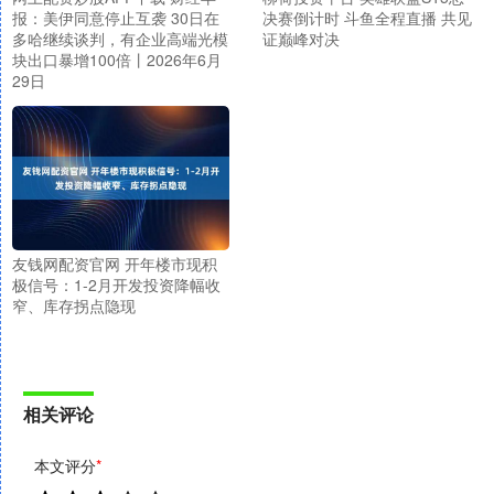
报：美伊同意停止互袭 30日在
决赛倒计时 斗鱼全程直播 共见
多哈继续谈判，有企业高端光模
证巅峰对决
块出口暴增100倍丨2026年6月
29日
友钱网配资官网 开年楼市现积
极信号：1-2月开发投资降幅收
窄、库存拐点隐现
相关评论
本文评分
*