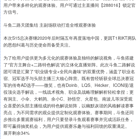
用户带来多样化的观赛体验。用户可通过主直播间【288016】锁定官
方信号。
斗鱼二路天团集结 主副场联动打造全维观赛体验
本次S15总决赛继2020年后时隔五年再度落地中国，更因T1和KT两队
的恩怨纠葛与历史使命而备受关注。
为了给用户提供更为多元化的观赛体验及独特的解说视角，斗鱼搭建
了“官方主舞台+二路特色解说”的立体化直播矩阵。此次斗鱼二路解说
团可谓是汇聚了“职业级专业+全民向趣味”的双重优势，涵盖了职业名
宿、冠军选手与头部主播三大核心阵营。既有曾经斩获全球总决赛冠
军的传奇AD选手——微笑，也有Doinb、LQS、H4cker、ICON现/退
役顶尖选手解说，一线战术视角、职业及战略理解解析轻松拿捏；更
有洞主、小伞、大鹌鹑、余小C、孙悟空、火星包、南波儿等深受观
众喜爱的头部主播组成的特色解说矩阵，以幽默诙谐的风格解读赛事
亮点，为不同需求的观众提供定制化观赛体验。赛事期间，斗鱼还同
步推出多重观赛福利，用户只要登录斗鱼观看赛事并完成活跃任务，
即可赢得抽奖机会，为用户提供观赛乐趣与福利回馈的双重满足。
展开剩余34%