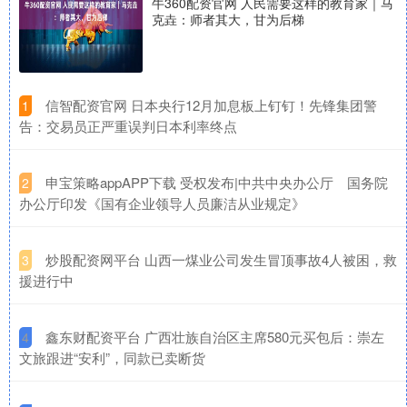
牛360配资官网 人民需要这样的教育家｜马
克垚：师者其大，甘为后梯
​信智配资官网 日本央行12月加息板上钉钉！先锋集团警
1
告：交易员正严重误判日本利率终点
​申宝策略appAPP下载 受权发布|中共中央办公厅 国务院
2
办公厅印发《国有企业领导人员廉洁从业规定》
​炒股配资网平台 山西一煤业公司发生冒顶事故4人被困，救
3
援进行中
​鑫东财配资平台 广西壮族自治区主席580元买包后：崇左
4
文旅跟进“安利”，同款已卖断货