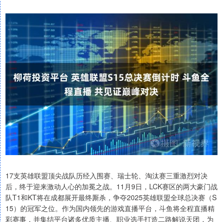
17支英雄联盟顶尖战队历经入围赛、瑞士轮、淘汰赛三重激烈对决
后，终于迎来激动人心的加冕之战。11月9日，LCK赛区的两大豪门战
队T1和KT将在成都展开最终厮杀，争夺2025英雄联盟全球总决赛（S
15）的冠军之位。作为国内领先的游戏直播平台，斗鱼将全程直播精
彩赛事，并集结平台诸多优质主播、职业选手打造二路解说天团，为