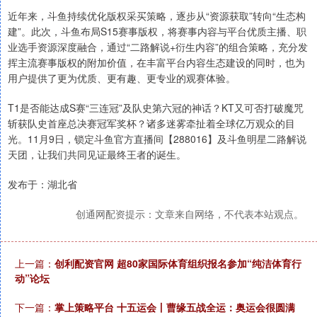
近年来，斗鱼持续优化版权采买策略，逐步从“资源获取”转向“生态构
建”。此次，斗鱼布局S15赛事版权，将赛事内容与平台优质主播、职
业选手资源深度融合，通过“二路解说+衍生内容”的组合策略，充分发
挥主流赛事版权的附加价值，在丰富平台内容生态建设的同时，也为
用户提供了更为优质、更有趣、更专业的观赛体验。
T1是否能达成S赛“三连冠”及队史第六冠的神话？KT又可否打破魔咒
斩获队史首座总决赛冠军奖杯？诸多迷雾牵扯着全球亿万观众的目
光。11月9日，锁定斗鱼官方直播间【288016】及斗鱼明星二路解说
天团，让我们共同见证最终王者的诞生。
发布于：湖北省
创通网配资提示：文章来自网络，不代表本站观点。
上一篇：
创利配资官网 超80家国际体育组织报名参加“纯洁体育行
动”论坛
下一篇：
掌上策略平台 十五运会丨曹缘五战全运：奥运会很圆满