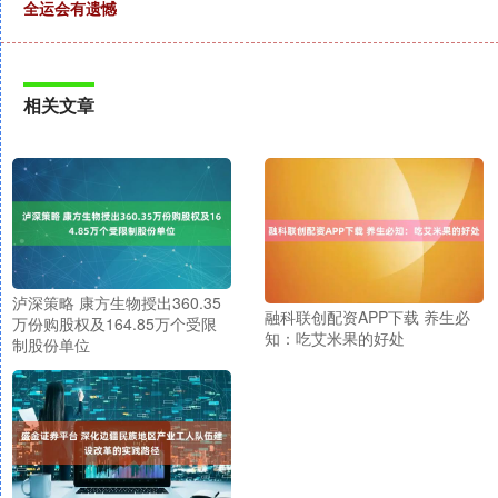
全运会有遗憾
相关文章
泸深策略 康方生物授出360.35
融科联创配资APP下载 养生必
万份购股权及164.85万个受限
知：吃艾米果的好处
制股份单位