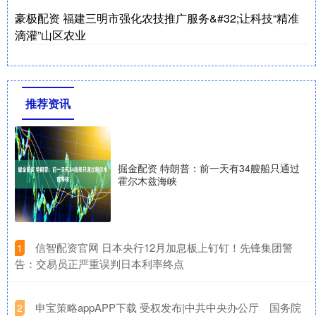
豪极配资 福建三明市强化农技推广服务&#32;让科技“精准
滴灌”山区农业
推荐资讯
掘金配资 特朗普：前一天有34艘船只通过
霍尔木兹海峡
​信智配资官网 日本央行12月加息板上钉钉！先锋集团警
1
告：交易员正严重误判日本利率终点
​申宝策略appAPP下载 受权发布|中共中央办公厅 国务院
2