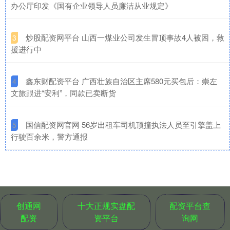
办公厅印发《国有企业领导人员廉洁从业规定》
​炒股配资网平台 山西一煤业公司发生冒顶事故4人被困，救
3
援进行中
​鑫东财配资平台 广西壮族自治区主席580元买包后：崇左
4
文旅跟进“安利”，同款已卖断货
​国信配资网官网 56岁出租车司机顶撞执法人员至引擎盖上
5
行驶百余米，警方通报
创通网
十大正规实盘配
配资平台查
配资
资平台
询网