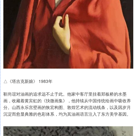
△《塔吉克新娘》 1983年
靳尚谊对油画的追求远不止于此。他家中客厅里挂着郑板桥的水墨
画，收藏着黄宾虹的《抉微画集》，他持续从中国传统绘画中吸收养
分。山西永乐宫壁画的恢宏构图、敦煌艺术的流动线条，以及因岁月
沉淀而愈显典雅的色彩体系，均为其油画语言注入了东方美学基因。