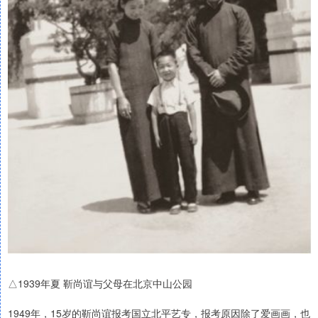
△1939年夏 靳尚谊与父母在北京中山公园
1949年，15岁的靳尚谊报考国立北平艺专，报考原因除了爱画画，也