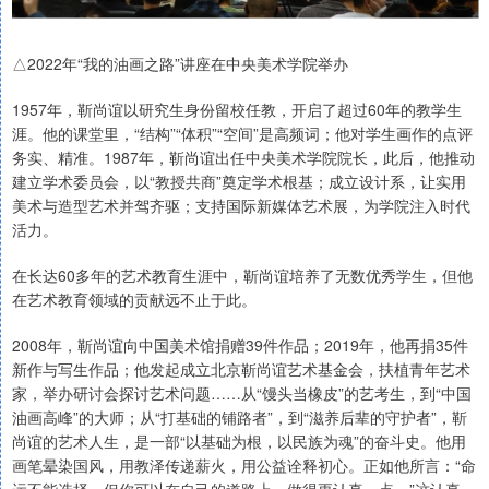
△2022年“我的油画之路”讲座在中央美术学院举办
1957年，靳尚谊以研究生身份留校任教，开启了超过60年的教学生
涯。他的课堂里，“结构”“体积”“空间”是高频词；他对学生画作的点评
务实、精准。1987年，靳尚谊出任中央美术学院院长，此后，他推动
建立学术委员会，以“教授共商”奠定学术根基；成立设计系，让实用
美术与造型艺术并驾齐驱；支持国际新媒体艺术展，为学院注入时代
活力。
在长达60多年的艺术教育生涯中，靳尚谊培养了无数优秀学生，但他
在艺术教育领域的贡献远不止于此。
2008年，靳尚谊向中国美术馆捐赠39件作品；2019年，他再捐35件
新作与写生作品；他发起成立北京靳尚谊艺术基金会，扶植青年艺术
家，举办研讨会探讨艺术问题……从“馒头当橡皮”的艺考生，到“中国
油画高峰”的大师；从“打基础的铺路者”，到“滋养后辈的守护者”，靳
尚谊的艺术人生，是一部“以基础为根，以民族为魂”的奋斗史。他用
画笔晕染国风，用教泽传递薪火，用公益诠释初心。正如他所言：“命
运不能选择，但你可以在自己的道路上，做得更认真一点。”这认真，