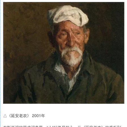
△《延安老农》 2001年