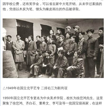
因学校公费，还有奖学金，可以省去家中大笔开销。从未学过素描的
他，凭借以木炭为笔、馒头为橡皮画出的作品被录取。
△1949年在国立北平艺专 二排右三为靳尚谊
1950年国立北平艺专更名为中央美术学院，校长为徐悲鸿先生。这里
聚集了徐悲鸿、齐白石、董希文、李可染等一批国宝级画家，在这样