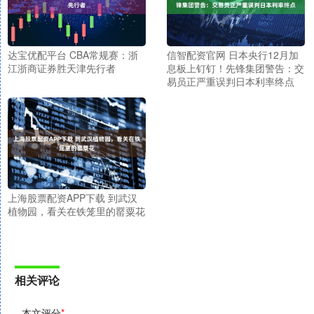
达宝优配平台 CBA常规赛：浙
信智配资官网 日本央行12月加
江浙商证券胜天津先行者
息板上钉钉！先锋集团警告：交
易员正严重误判日本利率终点
上海股票配资APP下载 到武汉
植物园，看关在铁笼里的罂粟花
相关评论
本文评分
*