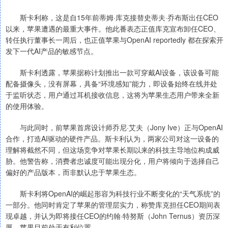
斯卡利称，这是自15年前蒂姆·库克接替史蒂夫·乔布斯出任CEO
以来，苹果遭遇的最重大事件。他此番表态正值库克宣布卸任CEO、
转任执行董事长一周后，也正值苹果与OpenAI reportedly 都在探索开
发下一代AI产品的敏感节点。
斯卡利透露，苹果据称计划推出一款可穿戴AI设备，该设备可能
配备摄像头，没有屏幕，具备“环境感知”能力，即设备始终在线并处
于监听状态，用户通过耳机接收信息，这将为苹果生态用户带来全新
的使用体验。
与此同时，前苹果首席设计师乔尼·艾夫（Jony Ive）正与OpenAI
合作，打造AI驱动的硬件产品。斯卡利认为，两家公司对这一设备的
理解将截然不同，但这场竞争对苹果长期以来的科技主导地位构成威
胁。他警告称，消费者忠诚度可能出现分化，用户将倾向于选择自己
偏好的产品版本，而非默认忠于苹果生态。
斯卡利将OpenAI的崛起形容为科技行业不断变化的“天气系统”的
一部分。他同时肯定了苹果的管理层实力，称赞库克担任CEO期间表
现卓越，并认为即将接任CEO的约翰·特努斯（John Ternus）资历深
厚，苹果目前处于有利位置。