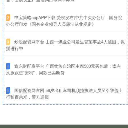
​申宝策略appAPP下载 受权发布|中共中央办公厅 国务院
2
办公厅印发《国有企业领导人员廉洁从业规定》
​炒股配资网平台 山西一煤业公司发生冒顶事故4人被困，救
3
援进行中
​鑫东财配资平台 广西壮族自治区主席580元买包后：崇左
4
文旅跟进“安利”，同款已卖断货
​国信配资网官网 56岁出租车司机顶撞执法人员至引擎盖上
5
行驶百余米，警方通报