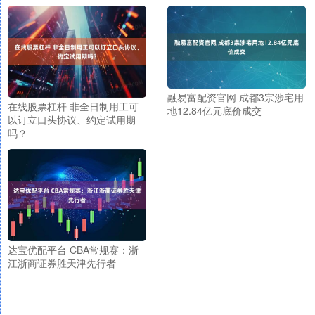
融易富配资官网 成都3宗涉宅用
在线股票杠杆 非全日制用工可
地12.84亿元底价成交
以订立口头协议、约定试用期
吗？
达宝优配平台 CBA常规赛：浙
江浙商证券胜天津先行者