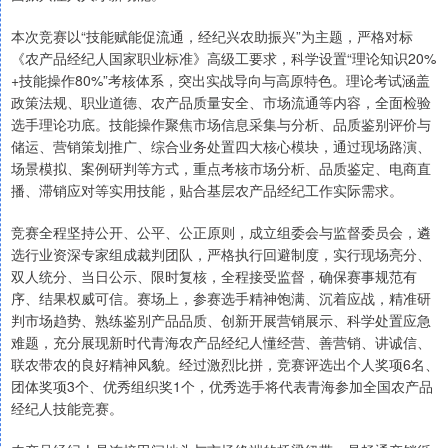
本次竞赛以“技能赋能促流通，经纪兴农助振兴”为主题，严格对标
《农产品经纪人国家职业标准》高级工要求，科学设置“理论知识20%
+技能操作80%”考核体系，突出实战导向与高原特色。理论考试涵盖
政策法规、职业道德、农产品质量安全、市场流通等内容，全面检验
选手理论功底。技能操作聚焦市场信息采集与分析、品质鉴别评价与
储运、营销策划推广、综合业务处置四大核心模块，通过现场路演、
场景模拟、案例研判等方式，重点考核市场分析、品质鉴定、电商直
播、滞销应对等实用技能，贴合基层农产品经纪工作实际需求。
竞赛全程坚持公开、公平、公正原则，成立组委会与监督委员会，遴
选行业资深专家组成裁判团队，严格执行回避制度，实行现场亮分、
双人统分、当日公示、限时复核，全程接受监督，确保赛事规范有
序、结果权威可信。赛场上，参赛选手精神饱满、沉着应战，精准研
判市场趋势、熟练鉴别产品品质、创新开展营销展示、科学处置应急
难题，充分展现新时代青海农产品经纪人懂经营、善营销、讲诚信、
联农带农的良好精神风貌。经过激烈比拼，竞赛评选出个人奖项6名、
团体奖项3个、优秀组织奖1个，优秀选手将代表青海参加全国农产品
经纪人技能竞赛。