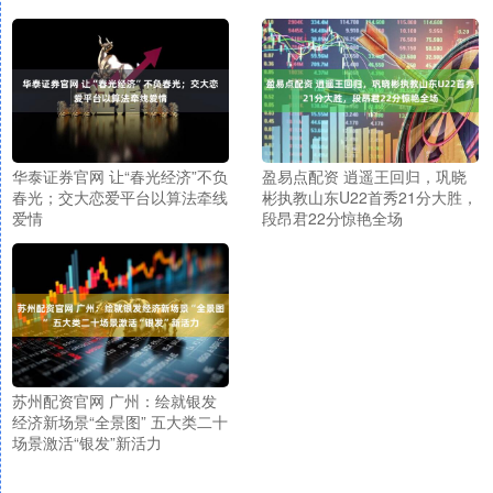
华泰证券官网 让“春光经济”不负
盈易点配资 逍遥王回归，巩晓
春光；交大恋爱平台以算法牵线
彬执教山东U22首秀21分大胜，
爱情
段昂君22分惊艳全场
苏州配资官网 广州：绘就银发
经济新场景“全景图” 五大类二十
场景激活“银发”新活力