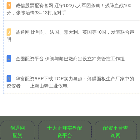
​诚信股票配资官网 辽宁U22八人军团杀疯！残阵血战100
2
分，张陈治锋33+13打服对手
​益通网 比利时、法国、意大利、英国等10国，发表联合声
3
明
​金囤配资平台 伊朗与黎巴嫩商定设立冲突管控工作组
4
​华富配资APP下载 TOP实力盘点：薄膜面板生产厂家中的
5
佼佼者——上海山奔工业仪电
创通网
十大正规实盘配
配资平台查
配资
资平台
询网