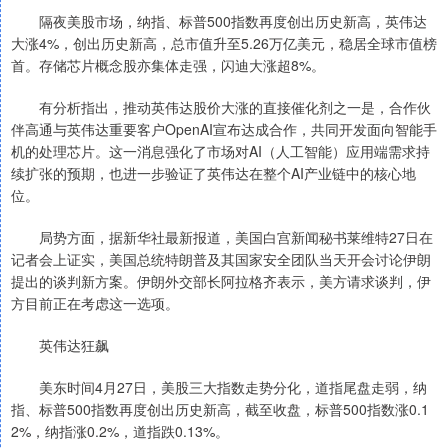
隔夜美股市场，纳指、标普500指数再度创出历史新高，英伟达
大涨4%，创出历史新高，总市值升至5.26万亿美元，稳居全球市值榜
首。存储芯片概念股亦集体走强，闪迪大涨超8%。
有分析指出，推动英伟达股价大涨的直接催化剂之一是，合作伙
伴高通与英伟达重要客户OpenAI宣布达成合作，共同开发面向智能手
机的处理芯片。这一消息强化了市场对AI（人工智能）应用端需求持
续扩张的预期，也进一步验证了英伟达在整个AI产业链中的核心地
位。
局势方面，据新华社最新报道，美国白宫新闻秘书莱维特27日在
记者会上证实，美国总统特朗普及其国家安全团队当天开会讨论伊朗
提出的谈判新方案。伊朗外交部长阿拉格齐表示，美方请求谈判，伊
方目前正在考虑这一选项。
英伟达狂飙
美东时间4月27日，美股三大指数走势分化，道指尾盘走弱，纳
指、标普500指数再度创出历史新高，截至收盘，标普500指数涨0.1
2%，纳指涨0.2%，道指跌0.13%。