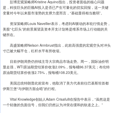
彭博宏观策略师Kristine Aquino指出，投资者面临的核心问题
是，科技巨头的巨额AI投入是否已产生可量化的切实回报，这一关键
变量对今年以来股市涨势的支撑力度而言，“基础显得相当脆弱”。
资深策略师Louis Navellier表示，考虑到AI驱动的本轮行情走势，
美股“七巨头”的前景展望及资本开支计划将是维系市场上行动能的关
键所在。
高盛策略师Nelson Armbrust指出，此前高强度的宏观空头对冲头
寸已被大幅平仓，杠杆水平有所收缩。
目前伊朗局势仍持续主导大宗商品市场走势。周一，国际油价明
显走强，WTI原油期货结算价收涨2.09%，报每桶96.37美元；布伦特
原油期货结算价收涨2.75%，报每桶108.23美元。
美国总统特朗普此前宣布，他取消了美方代表前往巴基斯坦首都
伊斯兰堡“与伊朗方面会晤”的行程。
Vital Knowledge创始人Adam Crisafulli在报告中表示，“虽然这是
一个轻微的负面信号，但我们仍然认为冲突在缓和的轨道之上。”