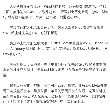
大型科技股多数上涨，Wind美国科技七巨头指数涨0.97%。个股
方面，英伟达大涨4%，谷歌涨超1%，双双创出历史新高；微软、Met
a、特斯拉小幅收涨；苹果、亚马逊、博通跌超1%。
美股存储芯片概念股集体走强，闪迪大涨超8%，美光科技涨超
5%，希捷科技涨超1%，均创下新高。
美股稀土概念股全线大涨，Critical Metals暴涨超25%，United St
ates Antimony大涨超14%，克利夫兰克里夫大涨超8%，USA Rare E
arth涨超7%。
有分析指出，美股周一在历史高位附近窄幅震荡，投资者在本周
密集的科技巨头财报、美联储利率决议及中东局势最新进展前保持观
望。
根据日程安排，谷歌母公司Alphabet、微软、亚马逊及Meta将在
周三美股盘后发布一季度财报，苹果则于周四发布财报。这五家科技
巨头市值合计接近16万亿美元，占标普500总市值约44%，其财报将
在很大程度上决定4月份市场涨势能否获得基本面支撑。